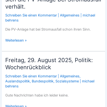
Thüringen
verhält.
streicht
ab
Schreiben Sie einen Kommentar
|
Allgemeines
|
michael
2026
behrens
den
Die PV-Anlage hat bei Stromausfall schon ihren Sinn.
Reparaturbonus.
Mittwoch,
Weiterlesen »
10.
September
2025:
Freitag, 29. August 2025, Politik:
Wie
Wochenrückblick
sich
die
Schreiben Sie einen Kommentar
|
Allgemeines
,
PV-
Auslandspolitik
,
Bundespolitik
,
Sozialsysteme
|
michael
Anlage
behrens
bei
Gute Nachrichten habe ich leider keine.
Stromausfall
verhält.
Freitag,
Weiterlesen »