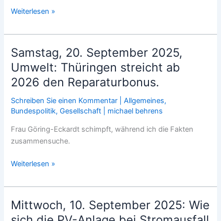
zu
Sonntag,
Weiterlesen »
sein.
12.
Oktober
2025,
Samstag, 20. September 2025,
Absurde
Umwelt: Thüringen streicht ab
EU-
2026 den Reparaturbonus.
Entscheidung
bei
Schreiben Sie einen Kommentar
|
Allgemeines
,
Namensrechten
Bundespolitik
,
Gesellschaft
|
michael behrens
für
Frau Göring-Eckardt schimpft, während ich die Fakten
Wurst.
zusammensuche.
Samstag,
Weiterlesen »
20.
September
2025,
Mittwoch, 10. September 2025: Wie
Umwelt:
sich die PV-Anlage bei Stromausfall