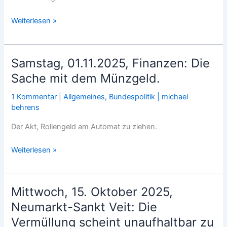
Die
Weiterlesen »
Verirrung
des
Tages:
Samstag, 01.11.2025, Finanzen: Die
Anarcho-
Sache mit dem Münzgeld.
Primitivismus
1 Kommentar
|
Allgemeines
,
Bundespolitik
|
michael
behrens
Der Akt, Rollengeld am Automat zu ziehen.
Samstag,
Weiterlesen »
01.11.2025,
Finanzen:
Die
Mittwoch, 15. Oktober 2025,
Sache
Neumarkt-Sankt Veit: Die
mit
Vermüllung scheint unaufhaltbar zu
dem