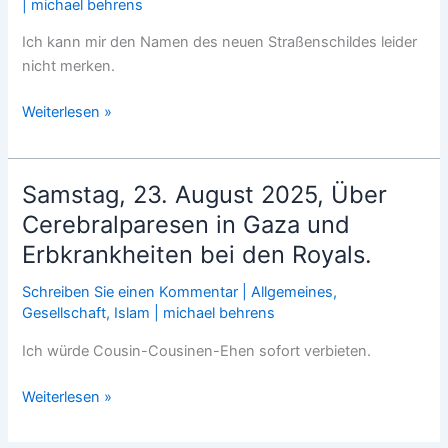
geht
|
michael behrens
es
Ich kann mir den Namen des neuen Straßenschildes leider
mit
nicht merken.
PayPal-
Nachrichten.
Montag,
Weiterlesen »
25.
August
2025,
Samstag, 23. August 2025, Über
Berlin:
Cerebralparesen in Gaza und
Mohrenstraße
Erbkrankheiten bei den Royals.
ist
rassistisch.
Schreiben Sie einen Kommentar
|
Allgemeines
,
Gesellschaft
,
Islam
|
michael behrens
Ich würde Cousin-Cousinen-Ehen sofort verbieten.
Samstag,
Weiterlesen »
23.
August