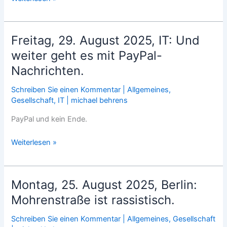
29.
August
2025,
Freitag, 29. August 2025, IT: Und
Politik:
weiter geht es mit PayPal-
Wochenrückblick
Nachrichten.
Schreiben Sie einen Kommentar
|
Allgemeines
,
Gesellschaft
,
IT
|
michael behrens
PayPal und kein Ende.
Freitag,
Weiterlesen »
29.
August
2025,
Montag, 25. August 2025, Berlin:
IT:
Mohrenstraße ist rassistisch.
Und
weiter
Schreiben Sie einen Kommentar
|
Allgemeines
,
Gesellschaft