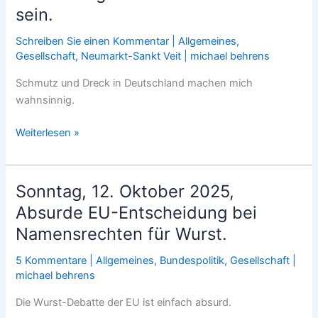
Münzgeld.
sein.
Schreiben Sie einen Kommentar
|
Allgemeines
,
Gesellschaft
,
Neumarkt-Sankt Veit
|
michael behrens
Schmutz und Dreck in Deutschland machen mich
wahnsinnig.
Mittwoch,
Weiterlesen »
15.
Oktober
2025,
Sonntag, 12. Oktober 2025,
Neumarkt-
Absurde EU-Entscheidung bei
Sankt
Namensrechten für Wurst.
Veit:
Die
5 Kommentare
|
Allgemeines
,
Bundespolitik
,
Gesellschaft
|
Vermüllung
michael behrens
scheint
Die Wurst-Debatte der EU ist einfach absurd.
unaufhaltbar