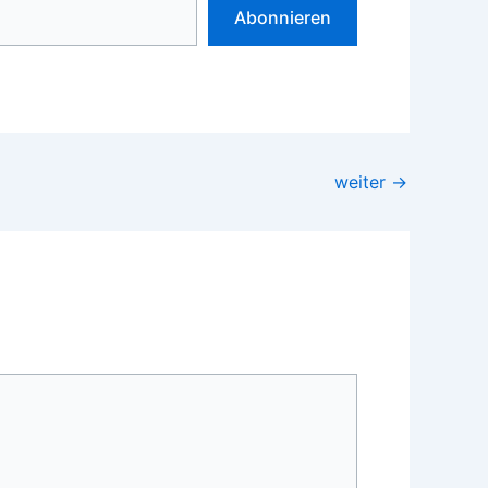
Abonnieren
weiter
→