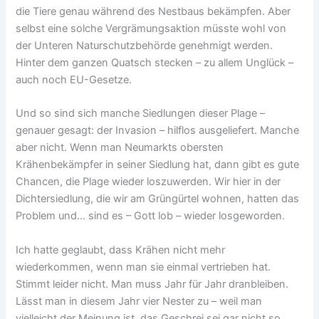
die Tiere genau während des Nestbaus bekämpfen. Aber
selbst eine solche Vergrämungsaktion müsste wohl von
der Unteren Naturschutzbehörde genehmigt werden.
Hinter dem ganzen Quatsch stecken – zu allem Unglück –
auch noch EU-Gesetze.
Und so sind sich manche Siedlungen dieser Plage –
genauer gesagt: der Invasion – hilflos ausgeliefert. Manche
aber nicht. Wenn man Neumarkts obersten
Krähenbekämpfer in seiner Siedlung hat, dann gibt es gute
Chancen, die Plage wieder loszuwerden. Wir hier in der
Dichtersiedlung, die wir am Grüngürtel wohnen, hatten das
Problem und… sind es – Gott lob – wieder losgeworden.
Ich hatte geglaubt, dass Krähen nicht mehr
wiederkommen, wenn man sie einmal vertrieben hat.
Stimmt leider nicht. Man muss Jahr für Jahr dranbleiben.
Lässt man in diesem Jahr vier Nester zu – weil man
vielleicht der Meinung ist, das Geschrei sei gar nicht so