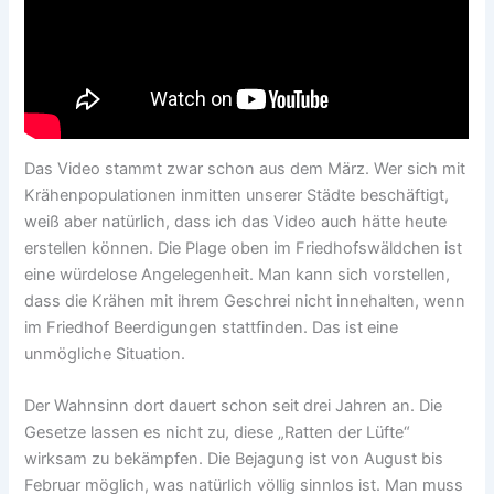
Das Video stammt zwar schon aus dem März. Wer sich mit
Krähenpopulationen inmitten unserer Städte beschäftigt,
weiß aber natürlich, dass ich das Video auch hätte heute
erstellen können. Die Plage oben im Friedhofswäldchen ist
eine würdelose Angelegenheit. Man kann sich vorstellen,
dass die Krähen mit ihrem Geschrei nicht innehalten, wenn
im Friedhof Beerdigungen stattfinden. Das ist eine
unmögliche Situation.
Der Wahnsinn dort dauert schon seit drei Jahren an. Die
Gesetze lassen es nicht zu, diese „Ratten der Lüfte“
wirksam zu bekämpfen. Die Bejagung ist von August bis
Februar möglich, was natürlich völlig sinnlos ist. Man muss