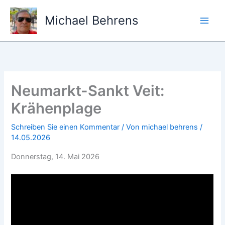
Zum
Inhalt
Michael Behrens
springen
Neumarkt-Sankt Veit:
Krähenplage
Schreiben Sie einen Kommentar
/ Von
michael behrens
/
14.05.2026
Donnerstag, 14. Mai 2026