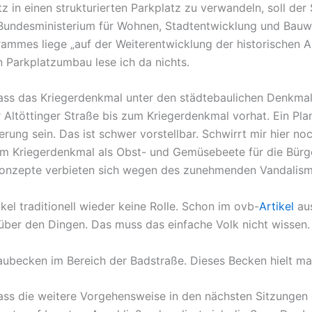
atz in einen strukturierten Parkplatz zu verwandeln, soll de
ndesministerium für Wohnen, Stadtentwicklung und Bauwes
mes liege „auf der Weiterentwicklung der historischen Al
 Parkplatzumbau lese ich da nichts.
ss das Kriegerdenkmal unter den städtebaulichen Denkmalsch
Altöttinger Straße bis zum Kriegerdenkmal vorhat. Ein Pla
erung sein. Das ist schwer vorstellbar. Schwirrt mir hier n
dem Kriegerdenkmal als Obst- und Gemüsebeete für die Bürg
onzepte verbieten sich wegen des zunehmenden Vandalismu
kel traditionell wieder keine Rolle. Schon im ovb-
Artikel
aus
über den Dingen. Das muss das einfache Volk nicht wissen.
aubecken im Bereich der Badstraße. Dieses Becken hielt m
dass die weitere Vorgehensweise in den nächsten Sitzungen