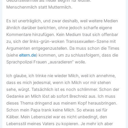
Geburtselternteil als neuer Begriff für Mutter.
Menschenmilch statt Muttermilch.
Es ist unerträglich, und zwar deshalb, weil weitere Medien
ähnlich darüber berichten, ohne jedoch scharfe eigene
Kommentare hinzufügen. Kein Medium traut sich offenbar
zu, sich der links-grün-woken Transsexuellen-Szene mit
Argumenten entgegenzustellen. Da muss schon die Times
(siehe
eltern.de
) kommen, um zu schlussfolgern, dass die
Sprachpolizei Frauen „ausradieren“ wolle.
Ich glaube, ich trinke nie wieder Milch, weil ich annehme,
dass es mich jedesmal, wenn ich Milch vor mir stehen
sehe, würgt. Tatsächlich ist es noch schlimmer. Schon der
Gedanke an Milch löst ab sofort Brechreiz aus. Ich muss
dieses Thema dringend aus meinem Kopf herausbringen.
Schon mein Papa trank keine Milch. So etwas sei für
Kälber. Mein Lebensziel war es nicht unbedingt, den
Lebensstil meines Vaters zu kopieren. Je mehr ich aber