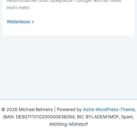
Aktionsflächen statt Spielplätze? Lustiger wird es heute
nicht mehr.
Donnerstag,
Weiterlesen »
03.
Juli
2025,
Köln:
Spielplätze
sollen
umbenannt
werden.
© 2026 Michael Behrens | Powered by
Astra-WordPress-Theme
,
IBAN: DE90711510200000838094, BIC BYLADEM1MDF, Spark.
Altötting-Mühldorf