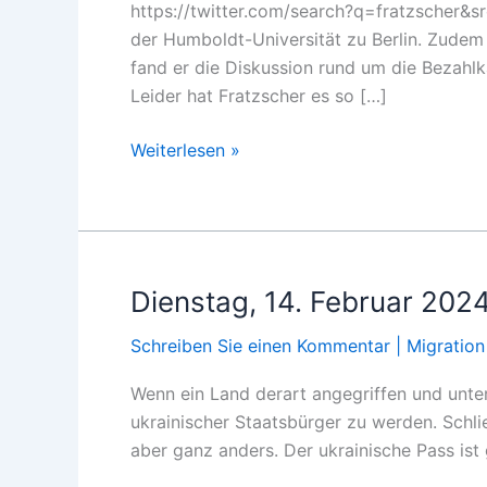
https://twitter.com/search?q=fratzscher&s
der Humboldt-Universität zu Berlin. Zudem i
fand er die Diskussion rund um die Bezahlk
Leider hat Fratzscher es so […]
Freitag,
Weiterlesen »
23.
Februar
2024,
Politik,
DIW-
Dienstag, 14. Februar 2024
Präsident:
Schreiben Sie einen Kommentar
|
Migration
Bezahlkarte
hält
Wenn ein Land derart angegriffen und unter 
indische
ukrainischer Staatsbürger zu werden. Schli
Programmierer
aber ganz anders. Der ukrainische Pass is
fern.