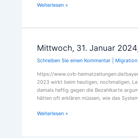
Dienstag,
Weiterlesen »
14.
Februar
2024,
Migration:
Der
Mittwoch, 31. Januar 2024,
Run
Schreiben Sie einen Kommentar
|
Migration
auf
ukrainische
https://www.ovb-heimatzeitungen.de/bayern
Pässe.
2023 wirkt beim heutigen, nochmaligen, Les
damals heftig gegen die Bezahlkarte argume
hätten oft erklären müssen, wie das System
Mittwoch,
Weiterlesen »
31.
Januar
2024,