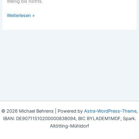
Wenig bis nichts.
Montag,
Weiterlesen »
13.
Januar
2025:
Altkleiderkrieg
der
EU:
Die
Textil-
Taliban
greifen
durch.
© 2026 Michael Behrens | Powered by
Astra-WordPress-Theme
,
IBAN: DE90711510200000838094, BIC BYLADEM1MDF, Spark.
Altötting-Mühldorf