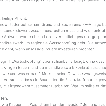
eilige Pflicht.
andwirt, der auf seinem Grund und Boden eine PV-Anlage b
 dem Landkreiswerk zusammenarbeiten muss und wie konkret
die Antwort war ich beim Lesen vermutlich genauso gespann
 Landkreiswerk um regionale Wertschöpfung geht. Die Antwo
och geht, wenn ansässige Bauern investieren möchten.
riff „Wertschöpfung“ aber scheinbar erledigt, ohne dass wi
nswilligen Bauern und dem Landkreiswerk konkret aussch
en, wie und was er baut? Muss er seine Gewinne zwangsweis
ht vorstellen, dass ein Bauer, der die Finanzkraft hat, eigen
ist, mit irgendwem zusammenzuarbeiten. Warum sollte er da
eten.
bar wie Kaugummi. Was ist ein fremder Investor? Jemand a