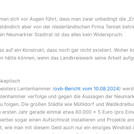
an sich vor Augen führt, dass man zwar unbedingt die „Ertr
tändlich aber von der niederländischen Firma Tennet betri
en Neumarkter Stadtrat ist das alles kein Widerspruch.
ss auf ein Konstrukt, dass noch gar nicht existiert. Woher
en hätte können, wenn das Landkreiswerk seine Arbeit au
keptisch
meisters Lantenhammer (
ovb-Bericht vom 10.08.2024
) werd
enhammer verfolge und gegen die Aussagen der Neumarkter 
 folgen. Die großen Städte wie Mühldorf und Waldkdraibu
ersten Jahr gerade einmal etwa 60.000 x 5 Euro (pro Einw
rbei sogar einen Aufsichtsrat installieren und Projekte an
cht, wie man mit diesem Geld auch nur ein einziges Windrad