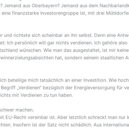
 Jemand aus Oberbayern? Jemand aus dem Nachbarlandkrei
s eine finanzstarke Investorengruppe ist, mit drei Mühldo
und richtete sich scheinbar an ihn selbst. Denn eine Ant
t: Ich persönlich will gar nichts verdienen. Ich gehöre also 
utschland wünschen. Wie man das ausgestaltet, ist mir kei
innerzielungsabsichten hat, sondern seinem staatlichen A
h beteilige mich tatsächlich an einer Investition. Wie hoch 
 Begriff „Verdienen“ bezüglich der Energieversorgung für ver
nichts mit Verdienen zu tun haben.
 schwer machen.
 mit EU-Recht vereinbar ist. Aber letztlich schreckt man nu
hten. Insofern ist der Satz nicht schädlich. Aus internatio