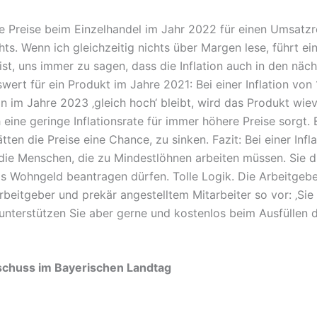
e Preise beim Einzelhandel im Jahr 2022 für einen Umsatzr
ts. Wenn ich gleichzeitig nichts über Margen lese, führt e
ist, uns immer zu sagen, dass die Inflation auch in den näc
ert für ein Produkt im Jahre 2021: Bei einer Inflation von
on im Jahre 2023 ‚gleich hoch‘ bleibt, wird das Produkt wiev
ne geringe Inflationsrate für immer höhere Preise sorgt. Er
tten die Preise eine Chance, zu sinken. Fazit: Bei einer Infl
 die Menschen, die zu Mindestlöhnen arbeiten müssen. Sie dü
ings Wohngeld beantragen dürfen. Tolle Logik. Die Arbeitgeb
rbeitgeber und prekär angestelltem Mitarbeiter so vor: ‚Si
unterstützen Sie aber gerne und kostenlos beim Ausfüllen d
chuss im Bayerischen Landtag