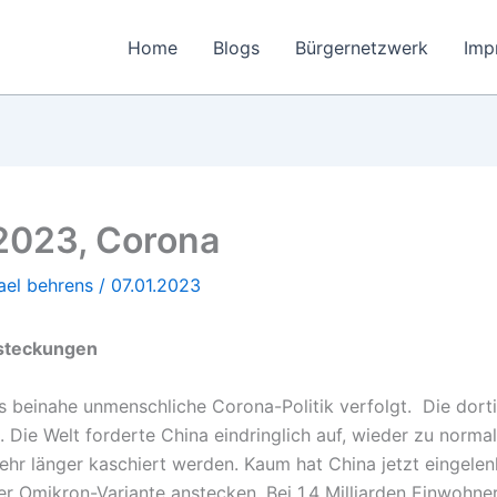
Home
Blogs
Bürgernetzwerk
Imp
 2023, Corona
ael behrens
/
07.01.2023
nsteckungen
s beinahe unmenschliche Corona-Politik verfolgt. Die dort
 Die Welt forderte China eindringlich auf, wieder zu norma
ehr länger kaschiert werden. Kaum hat China jetzt eingelen
der Omikron-Variante anstecken. Bei 1,4 Milliarden Einwohne