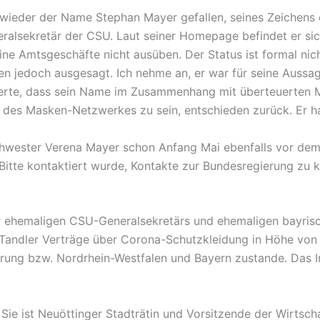
eder der Name Stephan Mayer gefallen, seines Zeichens e
alsekretär der CSU. Laut seiner Homepage befindet er sich 
eine Amtsgeschäfte nicht ausüben. Der Status ist formal n
 jedoch ausgesagt. Ich nehme an, er war für seine Aussage 
sierte, dass sein Name im Zusammenhang mit überteuerten
il des Masken-Netzwerkes zu sein, entschieden zurück. Er h
 Schwester Verena Mayer schon Anfang Mai ebenfalls vor d
 Bitte kontaktiert wurde, Kontakte zur Bundesregierung zu
er ehemaligen CSU-Generalsekretärs und ehemaligen bayrisc
 Tandler Verträge über Corona-Schutzkleidung in Höhe von
ng bzw. Nordrhein-Westfalen und Bayern zustande. Das Inte
ie ist Neuöttinger Stadträtin und Vorsitzende der Wirtsch