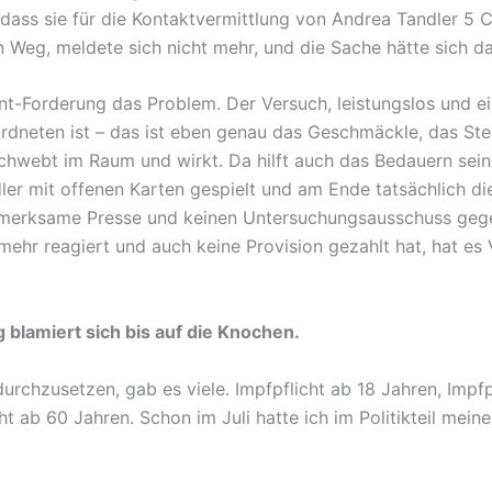
dass sie für die Kontaktvermittlung von Andrea Tandler 5 C
 Weg, meldete sich nicht mehr, und die Sache hätte sich da
nt-Forderung das Problem. Der Versuch, leistungslos und ei
neten ist – das ist eben genau das Geschmäckle, das Step
hwebt im Raum und wirkt. Da hilft auch das Bedauern sei
ler mit offenen Karten gespielt und am Ende tatsächlich d
fmerksame Presse und keinen Untersuchungsausschuss gege
 mehr reagiert und auch keine Provision gezahlt hat, hat e
g blamiert sich bis auf die Knochen.
 durchzusetzen, gab es viele. Impfpflicht ab 18 Jahren, Impf
ht ab 60 Jahren. Schon im Juli hatte ich im Politikteil me