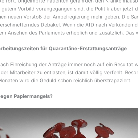
ke fort. Ungeimpfte Patienten gefährden den Krankenhausbe
gutem Vorbild vorangegangen sind, die Politik aber jetzt di
einen neuen Vorstoß der Ampelregierung mehr geben. Die Sac
derschmetterndes Debakel. Wenn die AfD nach Verkünden d
dem Ansehen des Parlaments erheblich und zusätzlich. Das
rbeitungszeiten für Quarantäne-Erstattungsanträge
ach Einreichung der Anträge immer noch auf ein Resultat w
der Mitarbeiter zu entlasten, ist damit völlig verfehlt. Be
Monaten wird die Geduld schon reichlich überstrapaziert.
 wegen Papiermangels?