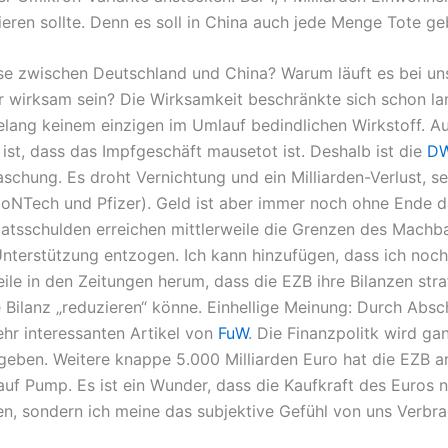
eren sollte. Denn es soll in China auch jede Menge Tote ge
se zwischen Deutschland und China? Warum läuft es bei uns
er wirksam sein? Die Wirksamkeit beschränkte sich schon l
gelang keinem einzigen im Umlauf bedindlichen Wirkstoff.
ist, dass das Impfgeschäft mausetot ist. Deshalb ist die
D
chung. Es droht Vernichtung und ein Milliarden-Verlust, se
BioNTech und Pfizer). Geld ist aber immer noch ohne Ende
aatsschulden erreichen mittlerweile die Grenzen des Machb
terstützung entzogen. Ich kann hinzufügen, dass ich noch 
eile in den Zeitungen herum, dass die EZB ihre Bilanzen straf
 Bilanz „reduzieren“ könne. Einhellige Meinung: Durch Abs
ehr interessanten Artikel von
FuW
. Die Finanzpolitk wird ga
rgeben. Weitere knappe 5.000 Milliarden Euro hat die EZB a
uf Pump. Es ist ein Wunder, dass die Kaufkraft des Euros n
aten, sondern ich meine das subjektive Gefühl von uns Verb