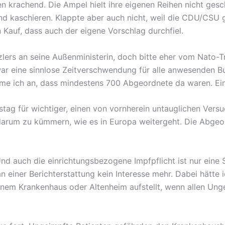
en krachend. Die Ampel hielt ihre eigenen Reihen nicht ges
 kaschieren. Klappte aber auch nicht, weil die CDU/CSU g
 Kauf, dass auch der eigene Vorschlag durchfiel.
lers an seine Außenministerin, doch bitte eher vom Nato-Tr
war eine sinnlose Zeitverschwendung für alle anwesenden B
ehme ich an, dass mindestens 700 Abgeordnete da waren. Ei
estag für wichtiger, einen von vornherein untauglichen Ver
 darum zu kümmern, wie es in Europa weitergeht. Die Abgeo
nd auch die einrichtungsbezogene Impfpflicht ist nur eine 
an einer Berichterstattung kein Interesse mehr. Dabei hätte
 einem Krankenhaus oder Altenheim aufstellt, wenn allen U