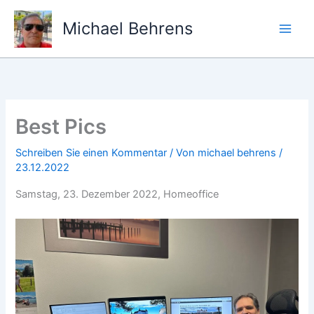
Zum
Inhalt
Michael Behrens
springen
Best Pics
Schreiben Sie einen Kommentar
/ Von
michael behrens
/
23.12.2022
Samstag, 23. Dezember 2022, Homeoffice