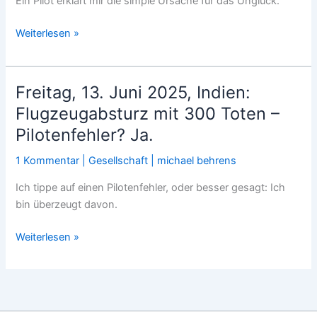
Ein Pilot erklärt mir die simple Ursache für das Unglück.
Dienstag,
Weiterlesen »
12.
August
2025,
Freitag, 13. Juni 2025, Indien:
Air-
Flugzeugabsturz mit 300 Toten –
India-
Pilotenfehler? Ja.
Katastrophe:
Die
1 Kommentar
|
Gesellschaft
|
michael behrens
Hinweise
verdichten
Ich tippe auf einen Pilotenfehler, oder besser gesagt: Ich
sich
bin überzeugt davon.
–
Freitag,
nicht
Weiterlesen »
13.
mehr.
Juni
2025,
Indien: