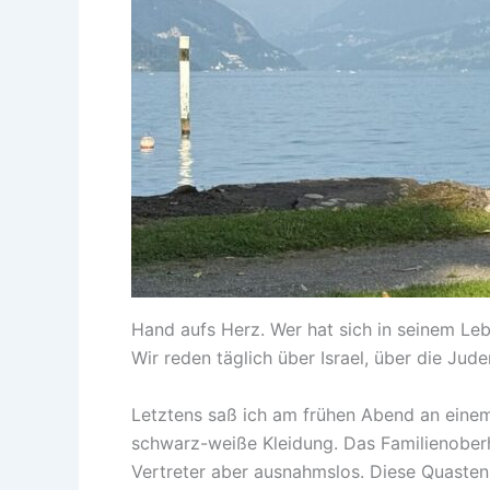
Hand aufs Herz. Wer hat sich in seinem L
Wir reden täglich über Israel, über die J
Letztens saß ich am frühen Abend an einem
schwarz-weiße Kleidung. Das Familienoberh
Vertreter aber ausnahmslos. Diese Quasten