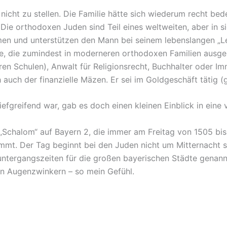
nicht zu stellen. Die Familie hätte sich wiederum recht bede
. Die orthodoxen Juden sind Teil eines weltweiten, aber in
en und unterstützen den Mann bei seinem lebenslangen „Lern
e, die zumindest in moderneren orthodoxen Familien ausge
aren Schulen), Anwalt für Religionsrecht, Buchhalter oder I
 auch der finanzielle Mäzen. Er sei im Goldgeschäft tätig 
fgreifend war, gab es doch einen kleinen Einblick in eine 
Schalom“ auf Bayern 2, die immer am Freitag von 1505 bis 
mmt. Der Tag beginnt bei den Juden nicht um Mitternacht
ntergangszeiten für die großen bayerischen Städte genan
en Augenzwinkern – so mein Gefühl.