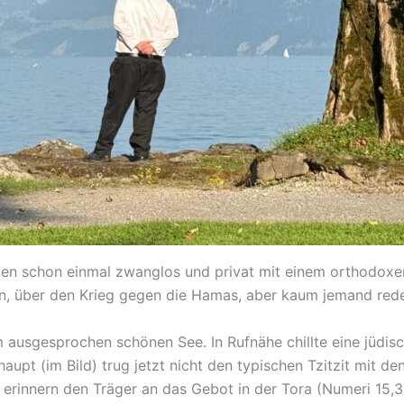
eben schon einmal zwanglos und privat mit einem orthodox
uden, über den Krieg gegen die Hamas, aber kaum jemand red
 ausgesprochen schönen See. In Rufnähe chillte eine jüdis
aupt (im Bild) trug jetzt nicht den typischen Tzitzit mit 
 erinnern den Träger an das Gebot in der Tora (Numeri 15,3