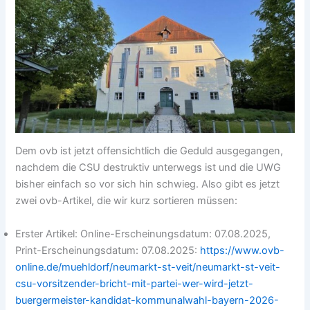
Dem ovb ist jetzt offensichtlich die Geduld ausgegangen,
nachdem die CSU destruktiv unterwegs ist und die UWG
bisher einfach so vor sich hin schwieg. Also gibt es jetzt
zwei ovb-Artikel, die wir kurz sortieren müssen:
Erster Artikel: Online-Erscheinungsdatum: 07.08.2025,
Print-Erscheinungsdatum: 07.08.2025:
https://www.ovb-
online.de/muehldorf/neumarkt-st-veit/neumarkt-st-veit-
csu-vorsitzender-bricht-mit-partei-wer-wird-jetzt-
buergermeister-kandidat-kommunalwahl-bayern-2026-