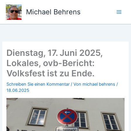
Zum
Inhalt
Michael Behrens
springen
Dienstag, 17. Juni 2025,
Lokales, ovb-Bericht:
Volksfest ist zu Ende.
Schreiben Sie einen Kommentar
/ Von
michael behrens
/
18.06.2025