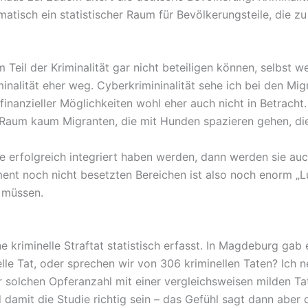
tisch ein statistischer Raum für Bevölkerungsteile, die zu 
Teil der Kriminalität gar nicht beteiligen können, selbst 
inalität eher weg. Cyberkrimininalität sehe ich bei den Mi
anzieller Möglichkeiten wohl eher auch nicht in Betracht. 
n Raum kaum Migranten, die mit Hunden spazieren gehen, di
ge erfolgreich integriert haben werden, dann werden sie auc
ment noch nicht besetzten Bereichen ist also noch enorm „L
n müssen.
ne kriminelle Straftat statistisch erfasst. In Magdeburg ga
lle Tat, oder sprechen wir von 306 kriminellen Taten? Ich n
 solchen Opferanzahl mit einer vergleichsweisen milden Ta
nd damit die Studie richtig sein – das Gefühl sagt dann abe