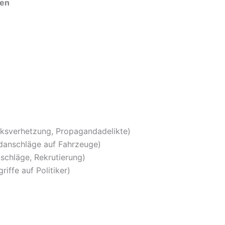
gen
lksverhetzung, Propagandadelikte)
ndanschläge auf Fahrzeuge)
nschläge, Rekrutierung)
riffe auf Politiker)