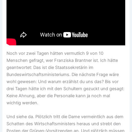
Noch vor zwei Tagen hätten vermutlich 9 von 10
Menschen gefragt, wer Franziska Brantner ist. Ich hätte
geantwortet: Das ist die Staatssekretärin im
Bundeswirtschaftsministeriums. Die nächste Frage wäre
wohl gewesen: Und warum erzählst du uns das? Bis vor
drei Tagen hätte ich mit den Schultern gezuckt und gesagt:
Keine Ahnung, aber die Personalie kann ja noch mal
wichtig werden.
Und siehe da. Plötzlich tritt die Dame vermeintlich aus dem
Schatten des Wirtschaftsministers heraus und strebt den
Posten der Grünen-Vorsitzenden an. Und plötzlich müssen