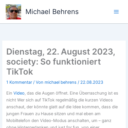
Zum
Inhalt
Michael Behrens
springen
Dienstag, 22. August 2023,
society: So funktioniert
TikTok
1 Kommentar
/ Von
michael behrens
/
22.08.2023
Ein
Video
, das die Augen öffnet. Eine Überraschung ist es
nicht Wer sich auf TikTok regelmäßig die kurzen Videos
anschaut, der könnte glatt auf die Idee kommen, dass die
jungen Frauen zu Hause sitzen und mal eben am
Mobiltelefon den Video-Modus anschalten, um – ganz
ohne Hintergedanken und just for fun, von einer