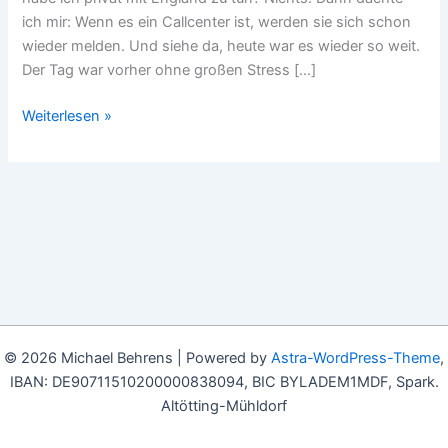
ich mir: Wenn es ein Callcenter ist, werden sie sich schon
wieder melden. Und siehe da, heute war es wieder so weit.
Der Tag war vorher ohne großen Stress […]
Donnerstag,
Weiterlesen »
23.
November
2023,
IT:
Callcenter
haben
es
schwer
© 2026 Michael Behrens | Powered by
Astra-WordPress-Theme
,
IBAN: DE90711510200000838094, BIC BYLADEM1MDF, Spark.
Altötting-Mühldorf