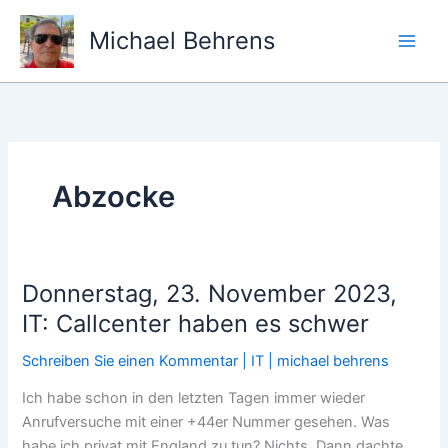
Zum
Inhalt
Michael Behrens
springen
Abzocke
Donnerstag, 23. November 2023,
IT: Callcenter haben es schwer
Schreiben Sie einen Kommentar
|
IT
|
michael behrens
Ich habe schon in den letzten Tagen immer wieder
Anrufversuche mit einer +44er Nummer gesehen. Was
habe ich privat mit England zu tun? Nichts. Dann dachte