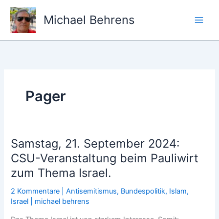
Zum
Inhalt
Michael Behrens
springen
Pager
Samstag, 21. September 2024:
CSU-Veranstaltung beim Pauliwirt
zum Thema Israel.
2 Kommentare
|
Antisemitismus
,
Bundespolitik
,
Islam
,
Israel
|
michael behrens