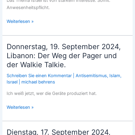
Das Thema Israel ist von starkem Interesse. Somit:
Anwesenheitspflicht.
Samstag,
Weiterlesen »
21.
September
2024:
Donnerstag, 19. September 2024,
CSU-
Libanon: Der Weg der Pager und
Veranstaltung
der Walkie Talkie.
beim
Pauliwirt
Schreiben Sie einen Kommentar
|
Antisemitismus
,
Islam
,
zum
Israel
|
michael behrens
Thema
Ich weiß jetzt, wer die Geräte produziert hat.
Israel.
Donnerstag,
Weiterlesen »
19.
September
2024,
Dienstag, 17. September 2024,