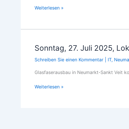
Neumarkt-
Weiterlesen »
Sankt
Veit:
Glasfaserausbau
im
Innenstadtbereich
Sonntag, 27. Juli 2025, Lo
Schreiben Sie einen Kommentar
|
IT
,
Neumar
Glasfaserausbau in Neumarkt-Sankt Veit k
Sonntag,
Weiterlesen »
27.
Juli
2025,
Lokales,
ovb-