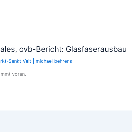
kales, ovb-Bericht: Glasfaserausbau
kt-Sankt Veit
|
michael behrens
ommt voran.