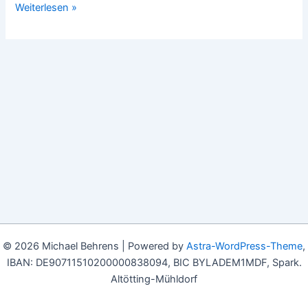
Deutschland:
Weiterlesen »
Holocaust-
Gedenktag
© 2026 Michael Behrens | Powered by
Astra-WordPress-Theme
,
IBAN: DE90711510200000838094, BIC BYLADEM1MDF, Spark.
Altötting-Mühldorf